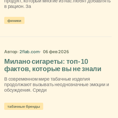
продукт, который многие из нас любят добавлять
в рацион. За
финики
Автор:
2flab.com
06 фев 2026
Милано сигареты: топ-10
фактов, которые вы не знали
В современном мире табачные изделия
продолжают вызывать неоднозначные эмоции и
обсуждения. Среди
табачные бренды