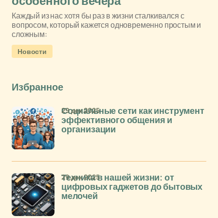
особенного вечера
Каждый из нас хотя бы раз в жизни сталкивался с
вопросом, который кажется одновременно простым и
сложным:
Новости
Избранное
29 дек 2025
Социальные сети как инструмент
эффективного общения и
организации
29 дек 2025
Техника в нашей жизни: от
цифровых гаджетов до бытовых
мелочей