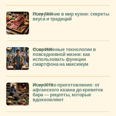
25 дек 2025
Погружение в мир кухни: секреты
вкуса и традиций
25 дек 2025
Современные технологии в
повседневной жизни: как
использовать функции
смартфона на максимум
25 дек 2025
Искусство приготовления: от
афганского казана до креветок
бара — рецепты, которые
вдохновляют