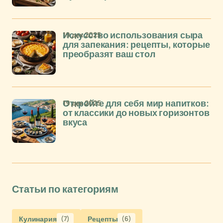
19 дек 2025
Искусство использования сыра
для запекания: рецепты, которые
преобразят ваш стол
19 дек 2025
Откройте для себя мир напитков:
от классики до новых горизонтов
вкуса
Статьи по категориям
Кулинария
(7)
Рецепты
(6)