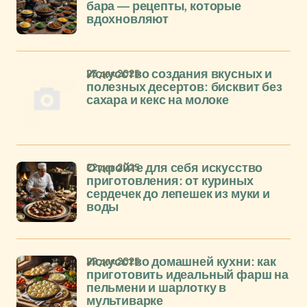
бара — рецепты, которые
вдохновляют
23 дек 2025
Искусство создания вкусных и
полезных десертов: бисквит без
сахара и кекс на молоке
22 дек 2025
Откройте для себя искусство
приготовления: от куриных
сердечек до лепешек из муки и
воды
22 дек 2025
Искусство домашней кухни: как
приготовить идеальный фарш на
пельмени и шарлотку в
мультиварке