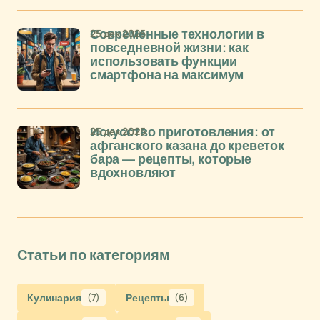
25 дек 2025
Современные технологии в
повседневной жизни: как
использовать функции
смартфона на максимум
25 дек 2025
Искусство приготовления: от
афганского казана до креветок
бара — рецепты, которые
вдохновляют
Статьи по категориям
Кулинария
(7)
Рецепты
(6)