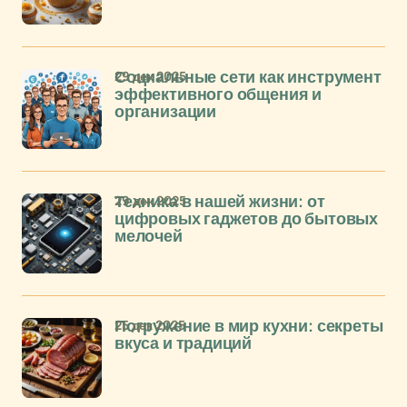
29 дек 2025
Социальные сети как инструмент
эффективного общения и
организации
29 дек 2025
Техника в нашей жизни: от
цифровых гаджетов до бытовых
мелочей
25 дек 2025
Погружение в мир кухни: секреты
вкуса и традиций