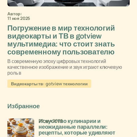
Автор:
11 ноя 2025
Погружение в мир технологий
видеокарты и ТВ в gotview
мультимедиа: что стоит знать
современному пользователю
В современную эпоху цифровых технологий
качественное изображение и звук играют ключевую
роль в
Видеокарты тв: gotview технологии
Избранное
29 дек 2025
Искусство кулинарии и
неожиданные параллели:
рецепты, которые удивляют