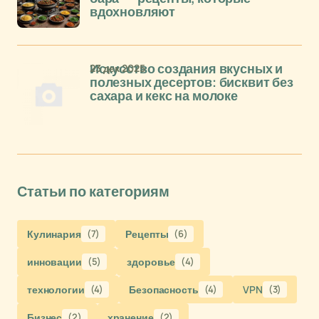
вдохновляют
23 дек 2025
Искусство создания вкусных и
полезных десертов: бисквит без
сахара и кекс на молоке
Статьи по категориям
Кулинария
(7)
Рецепты
(6)
инновации
(5)
здоровье
(4)
технологии
(4)
Безопасность
(4)
VPN
(3)
Бизнес
(2)
хранение
(2)