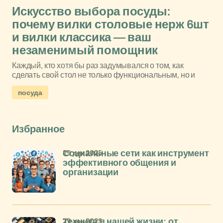
Искусство выбора посуды:
почему вилки столовые нерж 6шт
и вилки классика — ваш
незаменимый помощник
Каждый, кто хотя бы раз задумывался о том, как
сделать свой стол не только функциональным, но и
посуда
Избранное
29 дек 2025
Социальные сети как инструмент
эффективного общения и
организации
29 дек 2025
Техника в нашей жизни: от