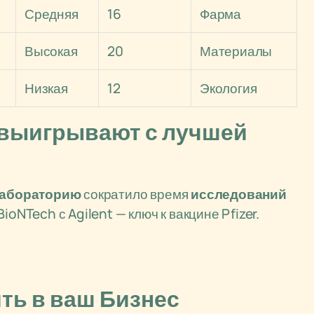
Средняя
16
Фарма
Высокая
20
Материалы
Низкая
12
Экология
 выигрывают с лучшей
абораторию
сократило время
исследований
ioNTech с Agilent — ключ к вакцине Pfizer.
ть в ваш Бизнес