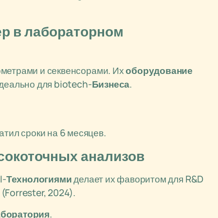
идер в лабораторном
ометрами и секвенсорами. Их
оборудование
Идеально для biotech-
Бизнеса
.
атил сроки на 6 месяцев.
высокоточных анализов
I-
Технологиями
делает их фаворитом для R&D
(Forrester, 2024).
аборатория
.