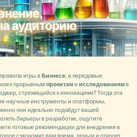
внение,
на аудиторию
правила игры в
Бизнесе
, а передовые
чом к прорывным
проектам
и
исследованиям
в
еджер, стремящийся к инновациям? Тогда эта
шие научные инструменты и платформы,
менно они идеально подойдут вашей
долеть барьеры в разработке, ощутите
чите готовые рекомендации для внедрения в
торое сэкономит вам время, деньги и откроет