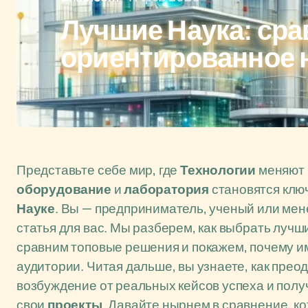
Лучшие Наука: сра
ориентированное 
Представьте себе мир, где
Технологии
меняют 
оборудование
и
лаборатория
становятся клю
Науке
. Вы — предприниматель, ученый или мен
статья для вас. Мы разберем, как выбрать луч
сравним топовые решения и покажем, почему и
аудитории. Читая дальше, вы узнаете, как прео
возбуждение от реальных кейсов успеха и полу
свои
проекты
. Давайте нырнем в сравнение, ко