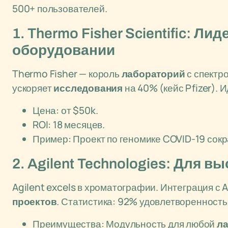
500+ пользователей.
1. Thermo Fisher Scientific: Л
оборудовании
Thermo Fisher — король
лабораторий
с спектр
ускоряет
исследования
на 40% (кейс Pfizer). 
Цена: от $50k.
ROI: 18 месяцев.
Пример: Проект по геномике COVID-19 сокр
2. Agilent Technologies: Для 
Agilent excels в хроматографии. Интеграция с A
проектов
. Статистика: 92% удовлетворенность 
Преимущества: Модульность для любой
л