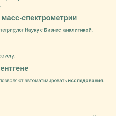
.
на масс-спектрометрии
нтегрируют
Науку
с
Бизнес-аналитикой
,
covery.
рентгене
 позволяют автоматизировать
исследования
.