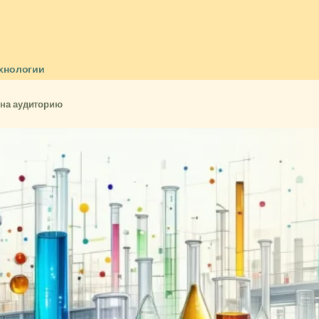
хнологии
 на аудиторию