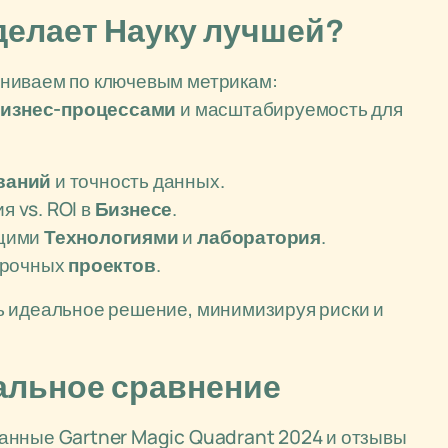
делает Науку лучшей?
ениваем по ключевым метрикам:
изнес-процессами
и масштабируемость для
ваний
и точность данных.
я vs. ROI в
Бизнесе
.
ющими
Технологиями
и
лаборатория
.
осрочных
проектов
.
ь идеальное решение, минимизируя риски и
тальное сравнение
анные Gartner Magic Quadrant 2024 и отзывы