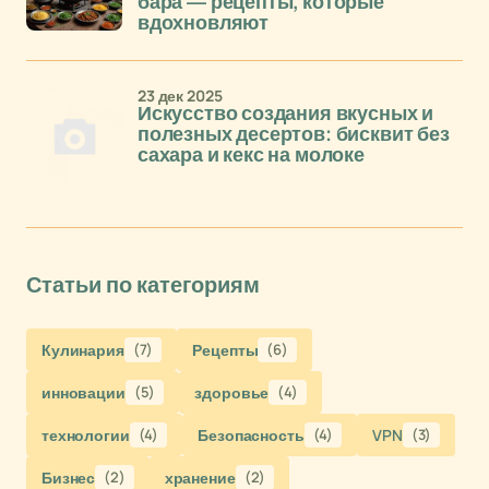
бара — рецепты, которые
вдохновляют
23 дек 2025
Искусство создания вкусных и
полезных десертов: бисквит без
сахара и кекс на молоке
Статьи по категориям
Кулинария
(7)
Рецепты
(6)
инновации
(5)
здоровье
(4)
технологии
(4)
Безопасность
(4)
VPN
(3)
Бизнес
(2)
хранение
(2)