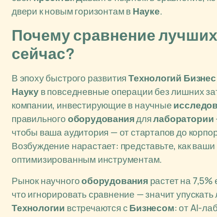
двери к новым горизонтам в
Науке
.
Почему сравнение лучших 
сейчас?
В эпоху быстрого развития
Технологий
Бизнес
Науку
в повседневные операции без лишних зат
компании, инвестирующие в научные
исследо
правильного
оборудования
для
лаборатории
чтобы ваша аудитория — от стартапов до корпо
Возбуждение нарастает: представьте, как ваши
оптимизированным инструментам.
Рынок научного
оборудования
растет на 7,5% 
что игнорировать сравнение — значит упускать
Технологии
встречаются с
Бизнесом
: от AI-л