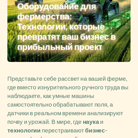
Оборудование для
фермерства:
Технологии, которые
превратят ваш бизнес в
прибыльный проект
Представьте себе рассвет на вашей ферме,
где вместо изнурительного ручного труда вы
наблюдаете, как умные машины
самостоятельно обрабатывают поля, а
датчики в реальном времени анализируют
почву и урожай. В мире, где
наука
и
технологии
перестраивают
бизнес
-