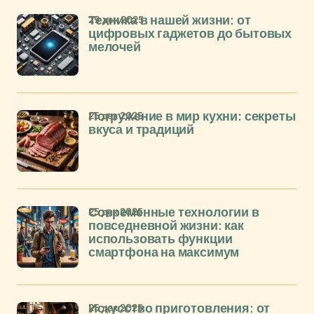
29 дек 2025
Техника в нашей жизни: от
цифровых гаджетов до бытовых
мелочей
25 дек 2025
Погружение в мир кухни: секреты
вкуса и традиций
25 дек 2025
Современные технологии в
повседневной жизни: как
использовать функции
смартфона на максимум
25 дек 2025
Искусство приготовления: от