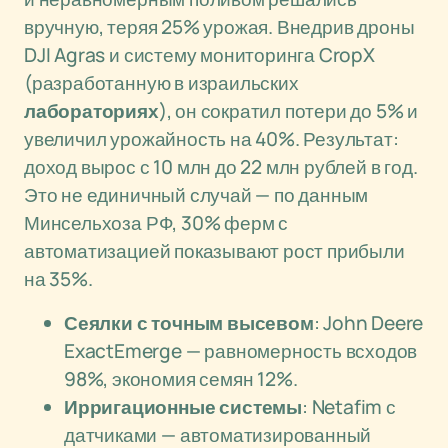
вручную, теряя 25% урожая. Внедрив дроны
DJI Agras и систему мониторинга CropX
(разработанную в израильских
лабораториях
), он сократил потери до 5% и
увеличил урожайность на 40%. Результат:
доход вырос с 10 млн до 22 млн рублей в год.
Это не единичный случай — по данным
Минсельхоза РФ, 30% ферм с
автоматизацией показывают рост прибыли
на 35%.
Сеялки с точным высевом
: John Deere
ExactEmerge — равномерность всходов
98%, экономия семян 12%.
Ирригационные системы
: Netafim с
датчиками — автоматизированный