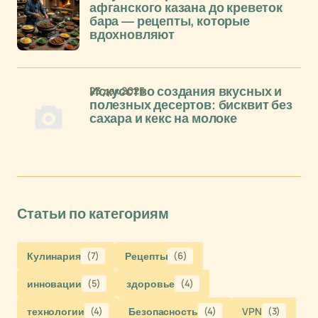
афганского казана до креветок
бара — рецепты, которые
вдохновляют
23 дек 2025
Искусство создания вкусных и
полезных десертов: бисквит без
сахара и кекс на молоке
Статьи по категориям
Кулинария
(7)
Рецепты
(6)
инновации
(5)
здоровье
(4)
технологии
(4)
Безопасность
(4)
VPN
(3)