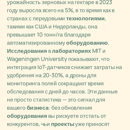
урожайность зерновых на гектаре в 2023
году выросла всего на 5%, в то время как в
странах с передовыми
технологиями
,
такими как США и Нидерланды, она
превышает 10 тонн/га благодаря
автоматизированному
оборудованию
.
Исследования
в
лабораториях
MIT и
Wageningen University показывают, что
интеграция IoT-датчиков снижает затраты на
удобрения на 20-30%, а дроны для
мониторинга полей сокращают время
обследования с дней до часов. Эти данные
не просто статистика — это сигнал для
вашего
бизнеса
: без обновления
оборудования
вы рискуете отстать от
конкурентов, чьи
проекты
уже приносят