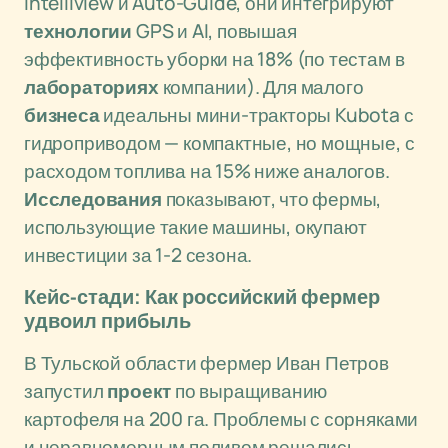
Intelliview и Auto-Guide, они интегрируют
технологии
GPS и AI, повышая
эффективность уборки на 18% (по тестам в
лабораториях
компании). Для малого
бизнеса
идеальны мини-тракторы Kubota с
гидроприводом — компактные, но мощные, с
расходом топлива на 15% ниже аналогов.
Исследования
показывают, что фермы,
использующие такие машины, окупают
инвестиции за 1-2 сезона.
Кейс-стади: Как российский фермер
удвоил прибыль
В Тульской области фермер Иван Петров
запустил
проект
по выращиванию
картофеля на 200 га. Проблемы с сорняками
и неравномерным поливом решались