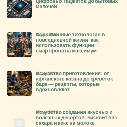
цифровых гаджетов до бытовых
мелочей
25 дек 2025
Современные технологии в
повседневной жизни: как
использовать функции
смартфона на максимум
25 дек 2025
Искусство приготовления: от
афганского казана до креветок
бара — рецепты, которые
вдохновляют
23 дек 2025
Искусство создания вкусных и
полезных десертов: бисквит без
сахара и кекс на молоке