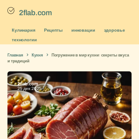
2flab.com
Кулинария
Рецепты
инновации
здоровье
технологии
Главная
Кухня
Погружение в мир кухни: секреты вкуса
и традиций
2flab.com
25 дек 2025