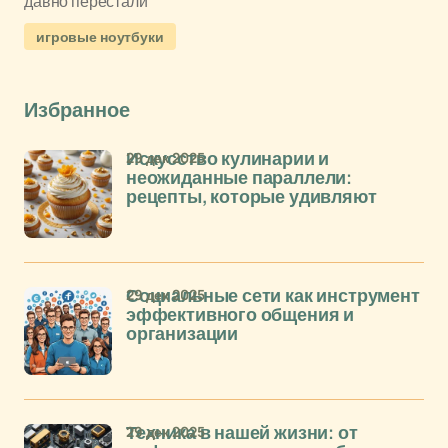
давно перестали
игровые ноутбуки
Избранное
29 дек 2025
Искусство кулинарии и
неожиданные параллели:
рецепты, которые удивляют
29 дек 2025
Социальные сети как инструмент
эффективного общения и
организации
29 дек 2025
Техника в нашей жизни: от