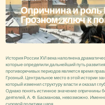
Опричнина и роль
Грозном: ключ к п
История России XVI века наполнена драматич
которые определили дальнейший путь развития
противоречивых периодов является время правл
Грозный. Центральное место в этой истории за
который изменил структуру власти и оказал глу
Однако понять истинное значение опричнины бе
деятелей, А. Ф. Басманова, невозможно. Именн
суровой политики царя.