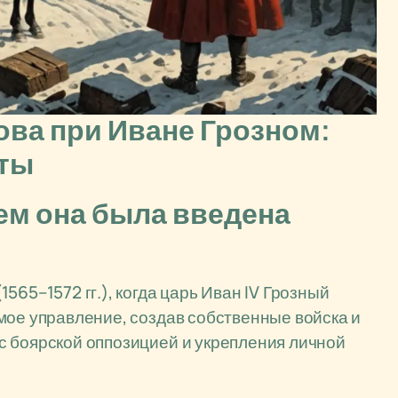
ова при Иване Грозном:
еты
чем она была введена
565–1572 гг.), когда царь Иван IV Грозный
мое управление, создав собственные войска и
с боярской оппозицией и укрепления личной