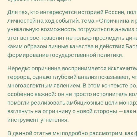
Для тех, кто интересуется историей России, п
личностей на ход событий, тема «Опричнина и
уникальную возможность погрузиться в анализ 
этот вопрос позволит не только проследить дина
каким образом личные качества и действия Бас
формирование государственной политики.
Нередко опричнина воспринимается исключител
террора, однако глубокий анализ показывает, ч
многоаспектным явлением. В этом контексте ро
особенно важной: он не просто исполнитель вол
помогли реализовать амбициозные цели монарх
взглянуть на опричнину с новой стороны — как н
инструмент угнетения.
В данной статье мы подробно рассмотрим, как 