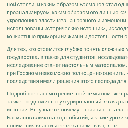
ней стояли, и каким образом Басманов стал одн
проанализируем, каким образом его личные ка
укреплению власти Ивана Грозного и изменению
использованы исторические источники, исслед
конкретные примеры из жизни и деятельности о
Для тех, кто стремится глубже понять сложные
государства, а также для студентов, исследова
исследование станет настольным материалом. 
при Грозном невозможно полноценно оценить, к
последствия имели решения этого периода для
Подробное рассмотрение этой темы поможет ра
также предложит структурированный взгляд на 
истории. Вы узнаете, почему опричнина стала н
Басманов влиял на ход событий, и какие уроки 
понимания власти и её механизмов в целом.