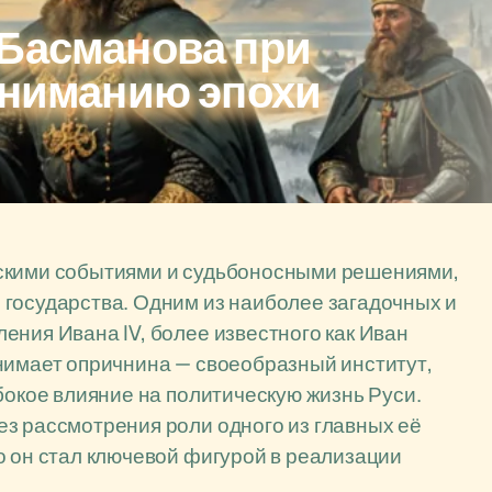
 Басманова при
ониманию эпохи
ескими событиями и судьбоносными решениями,
 государства. Одним из наиболее загадочных и
ения Ивана IV, более известного как Иван
нимает опричнина — своеобразный институт,
бокое влияние на политическую жизнь Руси.
з рассмотрения роли одного из главных её
о он стал ключевой фигурой в реализации