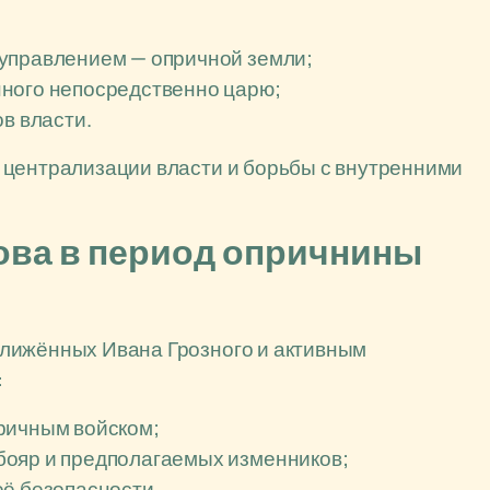
 управлением — опричной земли;
нного непосредственно царю;
в власти.
 централизации власти и борьбы с внутренними
ова в период опричнины
лижённых Ивана Грозного и активным
:
ричным войском;
бояр и предполагаемых изменников;
её безопасности.