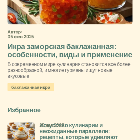
Автор:
06 фев 2026
Икра заморская баклажанная:
особенности, виды и применение
В современном мире кулинария становится всё более
разнообразной, и многие гурманы ищут новые
вкусовые
баклажанная икра
Избранное
29 дек 2025
Искусство кулинарии и
неожиданные параллели:
рецепты, которые удивляют