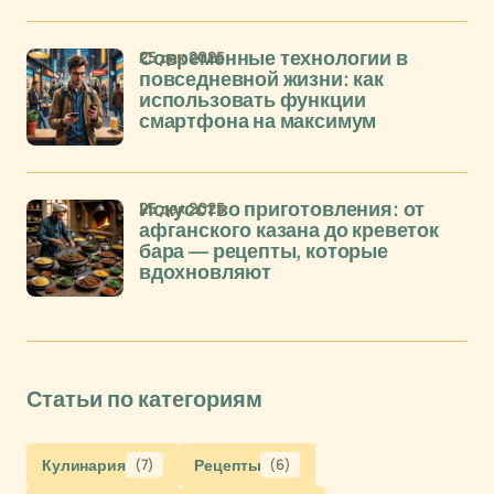
25 дек 2025
Современные технологии в
повседневной жизни: как
использовать функции
смартфона на максимум
25 дек 2025
Искусство приготовления: от
афганского казана до креветок
бара — рецепты, которые
вдохновляют
Статьи по категориям
Кулинария
(7)
Рецепты
(6)