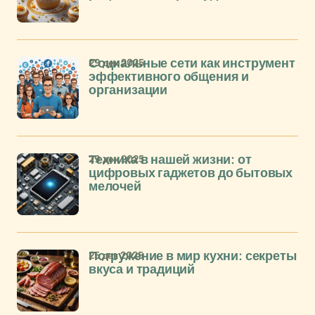
29 дек 2025
Социальные сети как инструмент
эффективного общения и
организации
29 дек 2025
Техника в нашей жизни: от
цифровых гаджетов до бытовых
мелочей
25 дек 2025
Погружение в мир кухни: секреты
вкуса и традиций