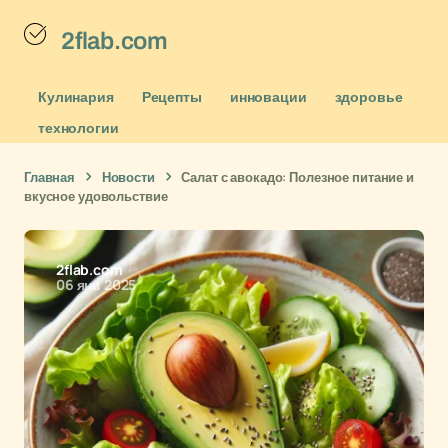
2flab.com
Кулинария
Рецепты
инновации
здоровье
технологии
Главная
Новости
Салат с авокадо: Полезное питание и
вкусное удовольствие
2flab.com
06 янв 2025