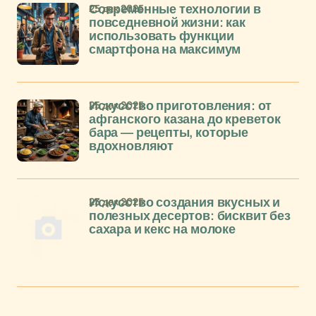
25 дек 2025
Современные технологии в
повседневной жизни: как
использовать функции
смартфона на максимум
25 дек 2025
Искусство приготовления: от
афганского казана до креветок
бара — рецепты, которые
вдохновляют
23 дек 2025
Искусство создания вкусных и
полезных десертов: бисквит без
сахара и кекс на молоке