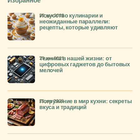
Избранное
29 дек 2025
Искусство кулинарии и
неожиданные параллели:
рецепты, которые удивляют
29 дек 2025
Техника в нашей жизни: от
цифровых гаджетов до бытовых
мелочей
25 дек 2025
Погружение в мир кухни: секреты
вкуса и традиций