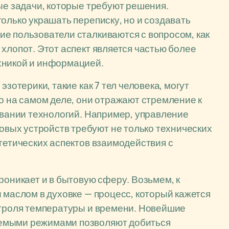
ые задачи, которые требуют решения.
олько украшать переписку, но и создавать
е пользователи сталкиваются с вопросом, как
хлопот. Этот аспект является частью более
хникой и информацией.
эзотерики, такие как 7 тел человека, могут
о на самом деле, они отражают стремление к
зовании технологий. Например, управление
вых устройств требуют не только технических
гетических аспектов взаимодействия с
роникает и в бытовую сферу. Возьмем, к
 маслом в духовке — процесс, который кажется
нтроля температуры и времени. Новейшие
уемыми режимами позволяют добиться