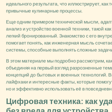
идеального результата, что иллюстрирует, как
привычные кулинарные процессы.
Еще одним примером технической мысли, адап
анализ и устройство военной техники, такой ка
легкий бронированный. Знакомство с его внут
помогает понять, как инженерная мысль сочета
системы, способные выполнять сложные задачи
В этом материале мы подробно рассмотрим, как
объединяя на первый взгляд разрозненные тем
концепций до бытовых и военных технологий. В
лайфхаки и интересные факты, которые помогут
но и эффективно использовать её в повседневн
Цифровая техника: как уд
без вреда для устройства