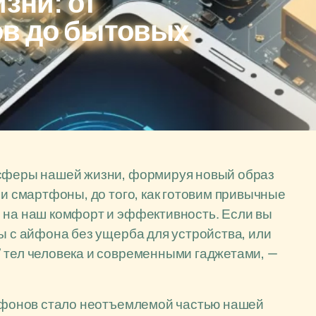
зни: от
в до бытовых
 сферы нашей жизни, формируя новый образ
ои смартфоны, до того, как готовим привычные
е на наш комфорт и эффективность. Если вы
ы с айфона без ущерба для устройства, или
 тел человека и современными гаджетами, —
ртфонов стало неотъемлемой частью нашей