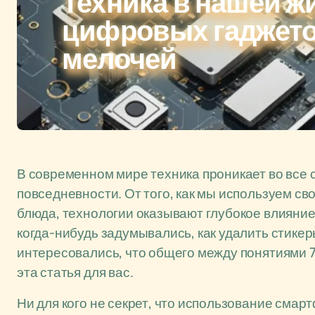
Техника в нашей жи
цифровых гаджето
мелочей
В современном мире техника проникает во все
повседневности. От того, как мы используем св
блюда, технологии оказывают глубокое влияни
когда-нибудь задумывались, как удалить стикер
интересовались, что общего между понятиями 7
эта статья для вас.
Ни для кого не секрет, что использование сма