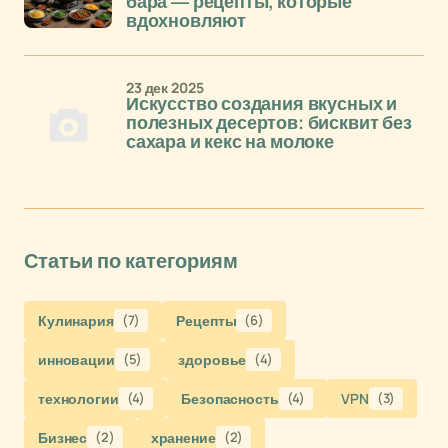
бара — рецепты, которые
вдохновляют
23 дек 2025
Искусство создания вкусных и
полезных десертов: бисквит без
сахара и кекс на молоке
Статьи по категориям
Кулинария
(7)
Рецепты
(6)
инновации
(5)
здоровье
(4)
технологии
(4)
Безопасность
(4)
VPN
(3)
Бизнес
(2)
хранение
(2)