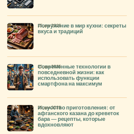
25 дек 2025
Погружение в мир кухни: секреты
вкуса и традиций
25 дек 2025
Современные технологии в
повседневной жизни: как
использовать функции
смартфона на максимум
25 дек 2025
Искусство приготовления: от
афганского казана до креветок
бара — рецепты, которые
вдохновляют