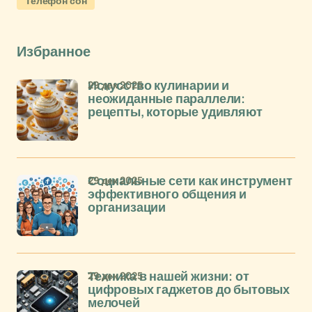
Телефон сон
Избранное
29 дек 2025
Искусство кулинарии и
неожиданные параллели:
рецепты, которые удивляют
29 дек 2025
Социальные сети как инструмент
эффективного общения и
организации
29 дек 2025
Техника в нашей жизни: от
цифровых гаджетов до бытовых
мелочей