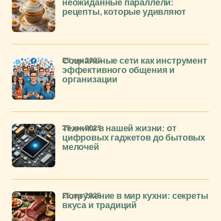
неожиданные параллели:
рецепты, которые удивляют
29 дек 2025
Социальные сети как инструмент
эффективного общения и
организации
29 дек 2025
Техника в нашей жизни: от
цифровых гаджетов до бытовых
мелочей
25 дек 2025
Погружение в мир кухни: секреты
вкуса и традиций