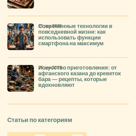
25 дек 2025
Современные технологии в
повседневной жизни: как
использовать функции
смартфона на максимум
25 дек 2025
Искусство приготовления: от
афганского казана до креветок
бара — рецепты, которые
вдохновляют
Статьи по категориям