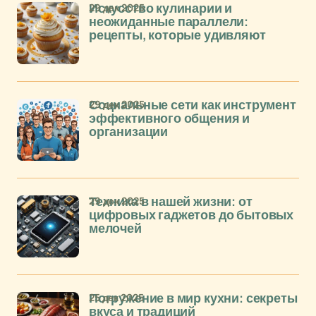
29 дек 2025
Искусство кулинарии и
неожиданные параллели:
рецепты, которые удивляют
29 дек 2025
Социальные сети как инструмент
эффективного общения и
организации
29 дек 2025
Техника в нашей жизни: от
цифровых гаджетов до бытовых
мелочей
25 дек 2025
Погружение в мир кухни: секреты
вкуса и традиций