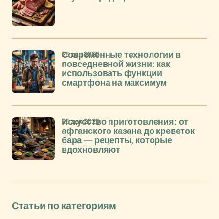
25 дек 2025
Современные технологии в
повседневной жизни: как
использовать функции
смартфона на максимум
25 дек 2025
Искусство приготовления: от
афганского казана до креветок
бара — рецепты, которые
вдохновляют
Статьи по категориям