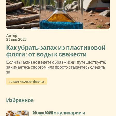
Автор:
23 янв 2026
Как убрать запах из пластиковой
фляги: от воды к свежести
Если вы активно ведёте образ жизни, путешествуете,
занимаетесь спортом или просто стараетесь следить
за
пластиковая фляга
Избранное
29 дек 2025
Искусство кулинарии и