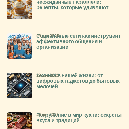
неожиданные параллели:
рецепты, которые удивляют
29 дек 2025
Социальные сети как инструмент
эффективного общения и
организации
29 дек 2025
Техника в нашей жизни: от
цифровых гаджетов до бытовых
мелочей
25 дек 2025
Погружение в мир кухни: секреты
вкуса и традиций