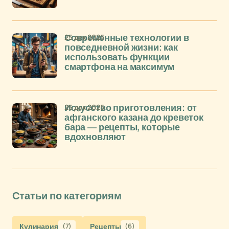
25 дек 2025
Современные технологии в
повседневной жизни: как
использовать функции
смартфона на максимум
25 дек 2025
Искусство приготовления: от
афганского казана до креветок
бара — рецепты, которые
вдохновляют
Статьи по категориям
Кулинария
(7)
Рецепты
(6)