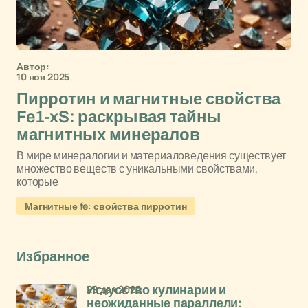
Автор:
10 ноя 2025
Пирротин и магнитные свойства
Fe1-xS: раскрывая тайны
магнитных минералов
В мире минералогии и материаловедения существует
множество веществ с уникальными свойствами,
которые
Магнитные fe: свойства пирротин
Избранное
29 дек 2025
Искусство кулинарии и
неожиданные параллели: