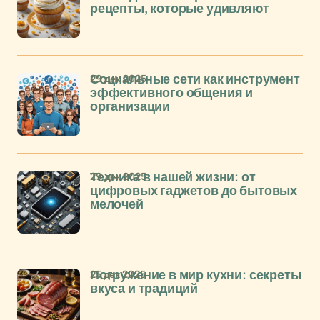
рецепты, которые удивляют
29 дек 2025
Социальные сети как инструмент
эффективного общения и
организации
29 дек 2025
Техника в нашей жизни: от
цифровых гаджетов до бытовых
мелочей
25 дек 2025
Погружение в мир кухни: секреты
вкуса и традиций