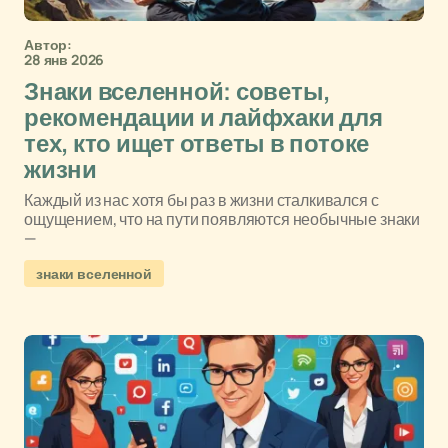
Автор:
28 янв 2026
Знаки вселенной: советы,
рекомендации и лайфхаки для
тех, кто ищет ответы в потоке
жизни
Каждый из нас хотя бы раз в жизни сталкивался с
ощущением, что на пути появляются необычные знаки
—
знаки вселенной