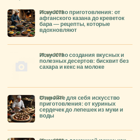
25 дек 2025
Искусство приготовления: от
афганского казана до креветок
бара — рецепты, которые
вдохновляют
23 дек 2025
Искусство создания вкусных и
полезных десертов: бисквит без
сахара и кекс на молоке
22 дек 2025
Откройте для себя искусство
приготовления: от куриных
сердечек до лепешек из муки и
воды