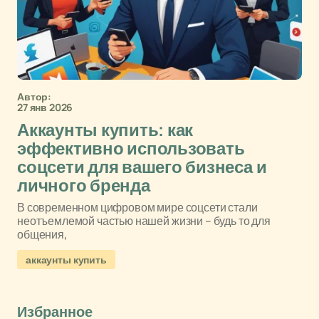
Автор:
27 янв 2026
Аккаунты купить: как
эффективно использовать
соцсети для вашего бизнеса и
личного бренда
В современном цифровом мире соцсети стали
неотъемлемой частью нашей жизни – будь то для
общения,
аккаунты купить
Избранное