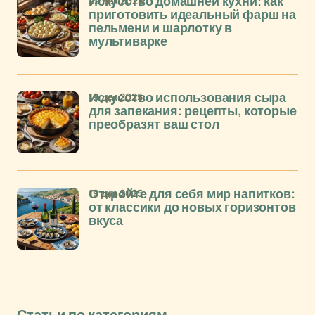
22 дек 2025
Искусство домашней кухни: как
приготовить идеальный фарш на
пельмени и шарлотку в
мультиварке
19 дек 2025
Искусство использования сыра
для запекания: рецепты, которые
преобразят ваш стол
19 дек 2025
Откройте для себя мир напитков:
от классики до новых горизонтов
вкуса