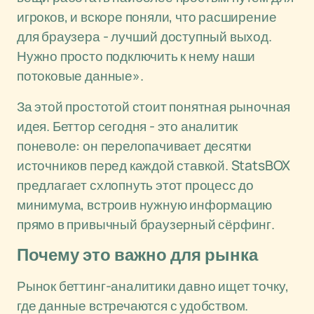
игроков, и вскоре поняли, что расширение
для браузера - лучший доступный выход.
Нужно просто подключить к нему наши
потоковые данные».
За этой простотой стоит понятная рыночная
идея. Беттор сегодня - это аналитик
поневоле: он перелопачивает десятки
источников перед каждой ставкой. StatsBOX
предлагает схлопнуть этот процесс до
минимума, встроив нужную информацию
прямо в привычный браузерный сёрфинг.
Почему это важно для рынка
Рынок беттинг-аналитики давно ищет точку,
где данные встречаются с удобством.