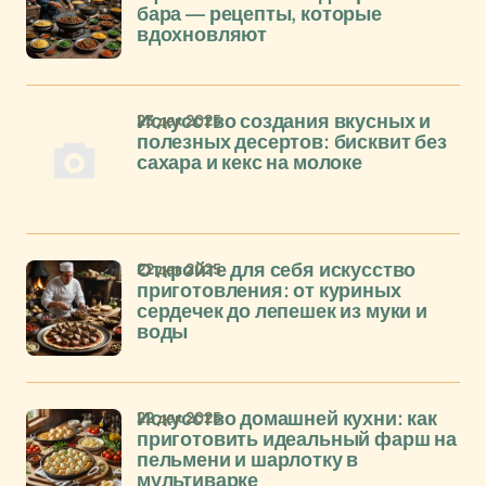
бара — рецепты, которые
вдохновляют
23 дек 2025
Искусство создания вкусных и
полезных десертов: бисквит без
сахара и кекс на молоке
22 дек 2025
Откройте для себя искусство
приготовления: от куриных
сердечек до лепешек из муки и
воды
22 дек 2025
Искусство домашней кухни: как
приготовить идеальный фарш на
пельмени и шарлотку в
мультиварке