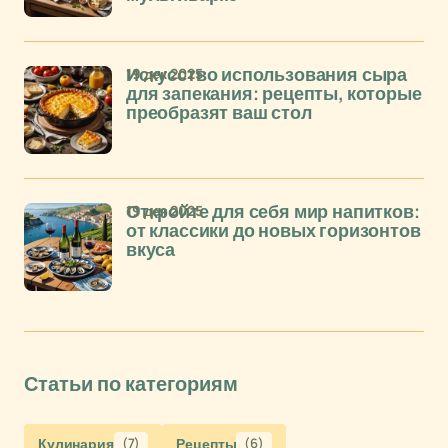
19 дек 2025
Искусство использования сыра
для запекания: рецепты, которые
преобразят ваш стол
19 дек 2025
Откройте для себя мир напитков:
от классики до новых горизонтов
вкуса
Статьи по категориям
Кулинария
(7)
Рецепты
(6)