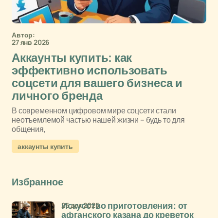
Автор:
27 янв 2026
Аккаунты купить: как
эффективно использовать
соцсети для вашего бизнеса и
личного бренда
В современном цифровом мире соцсети стали
неотъемлемой частью нашей жизни – будь то для
общения,
аккаунты купить
Избранное
25 дек 2025
Искусство приготовления: от
афганского казана до креветок