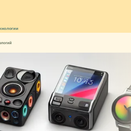
хнологии
ологий