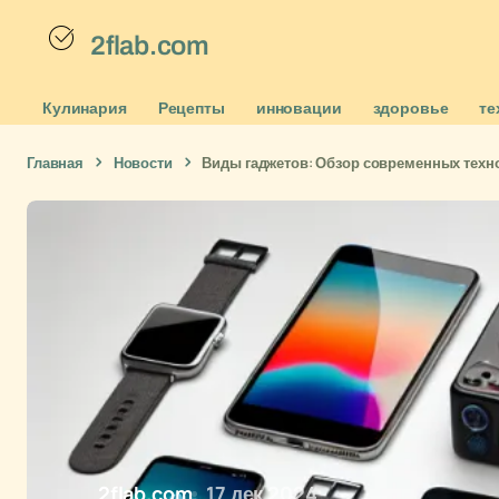
2flab.com
Кулинария
Рецепты
инновации
здоровье
те
Главная
Новости
Виды гаджетов: Обзор современных техн
2flab.com
17 дек 2024