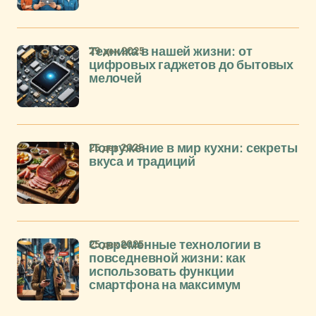
29 дек 2025
Техника в нашей жизни: от
цифровых гаджетов до бытовых
мелочей
25 дек 2025
Погружение в мир кухни: секреты
вкуса и традиций
25 дек 2025
Современные технологии в
повседневной жизни: как
использовать функции
смартфона на максимум