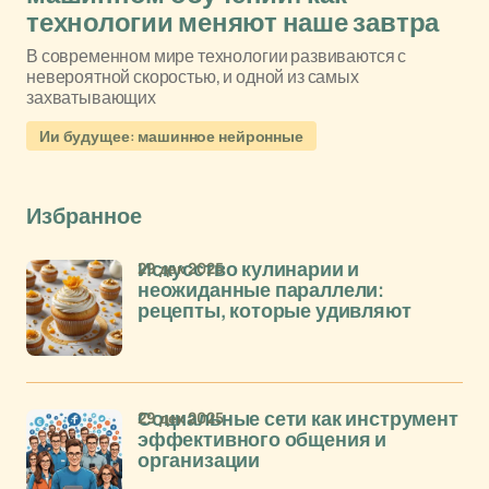
технологии меняют наше завтра
В современном мире технологии развиваются с
невероятной скоростью, и одной из самых
захватывающих
Ии будущее: машинное нейронные
Избранное
29 дек 2025
Искусство кулинарии и
неожиданные параллели:
рецепты, которые удивляют
29 дек 2025
Социальные сети как инструмент
эффективного общения и
организации