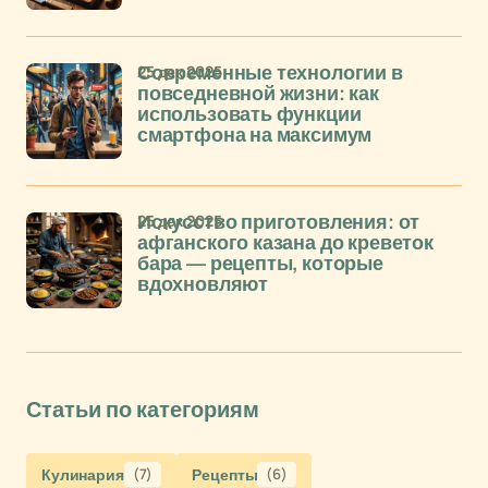
25 дек 2025
Современные технологии в
повседневной жизни: как
использовать функции
смартфона на максимум
25 дек 2025
Искусство приготовления: от
афганского казана до креветок
бара — рецепты, которые
вдохновляют
Статьи по категориям
Кулинария
(7)
Рецепты
(6)