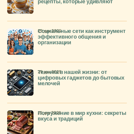
рецепты, которые удивляют
29 дек 2025
Социальные сети как инструмент
эффективного общения и
организации
29 дек 2025
Техника в нашей жизни: от
цифровых гаджетов до бытовых
мелочей
25 дек 2025
Погружение в мир кухни: секреты
вкуса и традиций