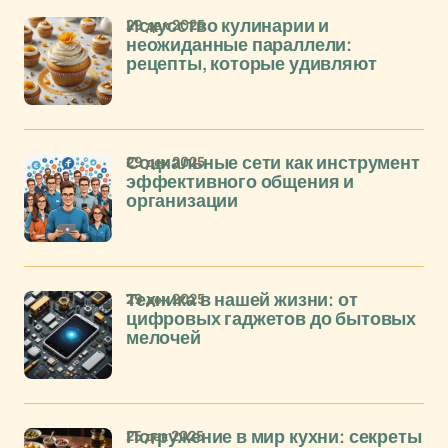
29 дек 2025
Искусство кулинарии и
неожиданные параллели:
рецепты, которые удивляют
29 дек 2025
Социальные сети как инструмент
эффективного общения и
организации
29 дек 2025
Техника в нашей жизни: от
цифровых гаджетов до бытовых
мелочей
25 дек 2025
Погружение в мир кухни: секреты