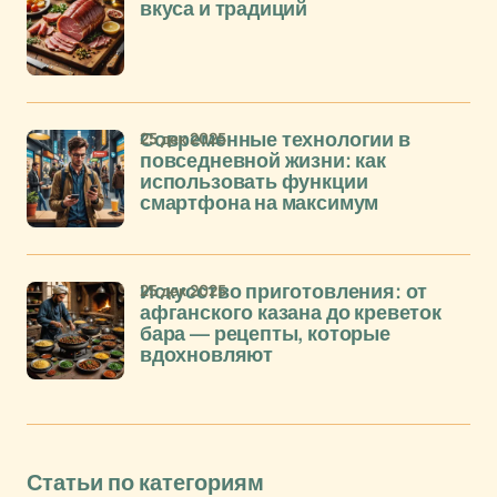
вкуса и традиций
25 дек 2025
Современные технологии в
повседневной жизни: как
использовать функции
смартфона на максимум
25 дек 2025
Искусство приготовления: от
афганского казана до креветок
бара — рецепты, которые
вдохновляют
Статьи по категориям